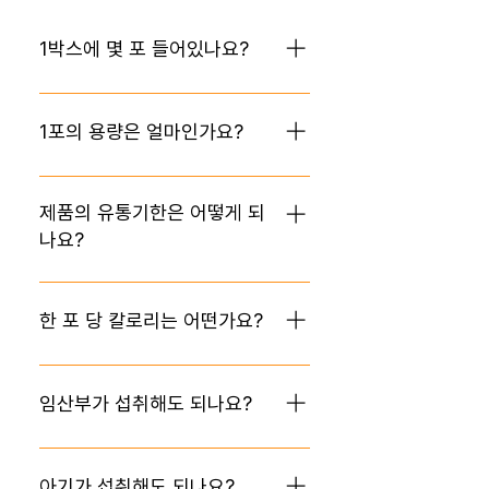
1박스에 몇 포 들어있나요?
1박스에는 10포가 들어있습니다. (한 포
당 20ml)
1포의 용량은 얼마인가요?
한 포의 용량은 20ml이며, 비타민C
1,000mg과 레시틴 2,500mg이 함유
제품의 유통기한은 어떻게 되
되어 있습니다. 자세한 성분표는 단상자
나요?
뒷면을 참고하여 주세요 🙂
리포:업 4X 제품의 유통기한은 12개월
로, 주문 후 가장 최근 일자에 생산된 신
한 포 당 칼로리는 어떤가요? ​
선한 제품으로 발송해드리고 있습니다.
📍 수령 후 반드시 냉장 보관 부탁드리
리포:업 4X 한 포에 단 18.4Kcal! 칼로
며, 상자와 파우치 겉면의 유통기한을 확
리 걱정 없이 드세요. 😘
임산부가 섭취해도 되나요?
인 후 최대한 빠른 시일 내 섭취하여 주
세요.
리포업4X는 환우들이 섭취할 수 있는
안정적이고 안전한 제품으로 연구 중에
아기가 섭취해도 되나요?​