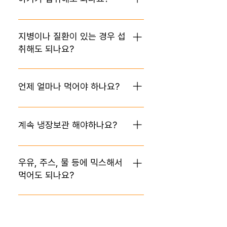
일반인도 섭취하길 바라는 마음으로 개
발된 건강한 제품입니다. 😊 📍 다만, 임
비타민C는 특별히 섭취 연령 제한은 없
산부를 비롯해 수유부, 어린이, 그리고
으며, 유아, 아동에게는 하루
지병이나 질환이 있는 경우 섭
특정 알레르기가 있으신 분은 의사와 꼭
10ml~15ml 권장합니다. 📌 다만, 사양
취해도 되나요?
상의 후 섭취하여 주세요! ​
벌꿀이 소량 함유되어 있으므로 12개월
미만 유아는 섭취를 권장하지 않습니다. ​
리포업4X는 의약품이 아니기 때문에 어
떤 질병의 환우를 특정 복용대상으로 말
언제 얼마나 먹어야 하나요?
씀드리기는 어렵습니다. 다만, 고용량비
타민C가 필요하나 정맥주사를 매일 맞
하루 1-2포 드셔주세요. 📌 리포업4X는
으실 수 없는 분들께서 평소 컨디션 관리
리포조말 공법으로 개발된 비타민C로
계속 냉장보관 해야하나요?
를 위해 섭취하시는 것은 추천 드립니다.
충분한 양의 레시틴이 비타민C를 감싸
📌 여러 논문들에서 리포조말 비타민C
고 있어 위가 약한 분들도 속쓰림 없이
리포업4X의 경우 주문 시점 기준으로
가 비타민C정맥주사와 비슷한 수준의
드실 수 있습니다. 비타민C는 식사 중
가장 최근 생산한 신선한 제품으로 보내
우유, 주스, 물 등에 믹스해서
효과(흡수율 및 체내농도유지)를 나타낸
드시는 게 가장 좋지만, 리포업4X의 경
드리고 있습니다. 신선함 유지를 위해 하
먹어도 되나요?
다는 결과를 보여줍니다. 해당 부분을 참
우 식전, 식후 모두 섭취 가능합니다. 😄
절기에는 반드시 🧊냉장 보관🧊을 추천
고하시어 건강 관리에 도움이 되시기를
드리며, 휴대시에도 가능하면 직사광선
청귤 혹은 레시틴 맛이 부담되시는 분들
바라겠습니다. 😀
을 피해 서늘한 곳에 보관하여 주세요.
은 주스, 요거트 등에 섞어 드시면 더욱
속쓰림, 설사 등 고용량 비타민
맛있게 섭취하실 수 있습니다. 👍 📌 다
먹었을 때의 부작용은 없나요?​